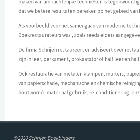
maken van ambachtelijke technieken is tegenwoordig 
dat we betere resultaten bereiken op het gebied van 
Als voorbeeld voor het samengaan van moderne techn
Boekrestaurateurs was , zoals reeds elders aangegeven
De firma Schrijen restaureert en adviseert over rest
zijn in leer, perkament, brokaatstof of half leer en 
Ook restauratie van metalen klampen, muiters, papie
van papierschade, mechanische en chemische reiniging
houtworm), materiaal gebruik, re-conditionering, enz
©2020 Schrijen Boekbinders