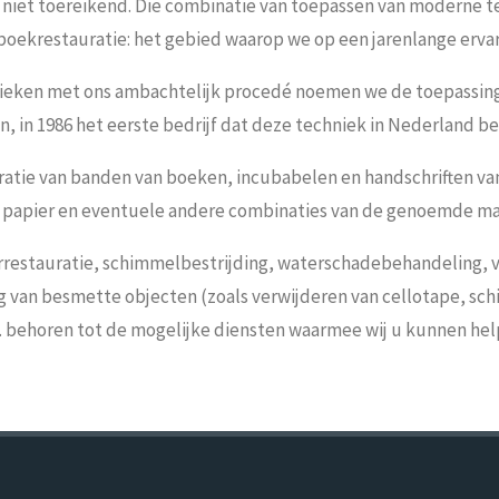
niet toereikend. Die combinatie van toepassen van moderne t
boekrestauratie: het gebied waarop we op een jarenlange erva
ieken met ons ambachtelijk procedé noemen we de toepassing 
, in 1986 het eerste bedrijf dat deze techniek in Nederland b
auratie van banden van boeken, incubabelen en handschriften 
half papier en eventuele andere combinaties van de genoemde ma
rrestauratie, schimmelbestrijding, waterschadebehandeling, v
 van besmette objecten (zoals verwijderen van cellotape, schi
. behoren tot de mogelijke diensten waarmee wij u kunnen hel