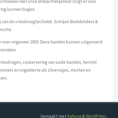
echnieken met onze ambachtelijkheid zorgt er voor
ring kunnen bogen.
van de vriesdroogtechniek. Schrijen Boekbinders &
enutte.
van voor ongeveer 1850. Deze banden kunnen uitgevoerd
terialen.
riesdrogen, conservering van oude banden, herstel
mmels en ongedierte als zilvervisjes, motten en
pen.
Gemaakt met
Kahuna
&
WordPress
.