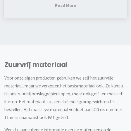
"Nieuwe
Read More
standaarddozen
bij
de
Universiteit
van
Amsterdam"
Zuurvrij materiaal
Voor onze eigen producten gebruiken we zelf het zuurvrije
materiaal, maar we verkopen het basismateriaal ook. Zo kunt u
bij ons zuurvrij omslagpapier kopen, maar ook golf- en massief
karton. Het materiaal is in verschillende gramgewichten te
bestellen. Het massieve materiaal voldoet aan ICN eis nummer
11 en is daarnaast ook PAT getest.
Wenst u aanvullende informatie over de materialen en de