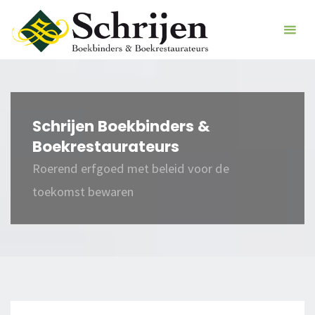
Ga
Schrijen
naar
Boekbinders &
de
Boekrestaurat
inhoud
Schrijen Boekbinders &
Boekrestaurateurs
Roerend erfgoed met beleid voor de
toekomst bewaren