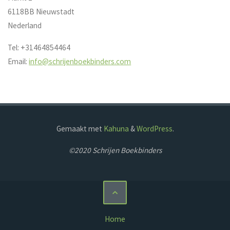
6118BB Nieuwstadt
Nederland
Tel: +31464854464
Email:
info@schrijenboekbinders.com
Gemaakt met
Kahuna
&
WordPress
.
©2020 Schrijen Boekbinders
Home