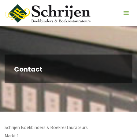
Ga
Schrijen
naar
Boekbinders &
de
Boekrestaurat
inhoud
Contact
Schrijen Boekbinders & Boekrestaurateurs
Markt 1